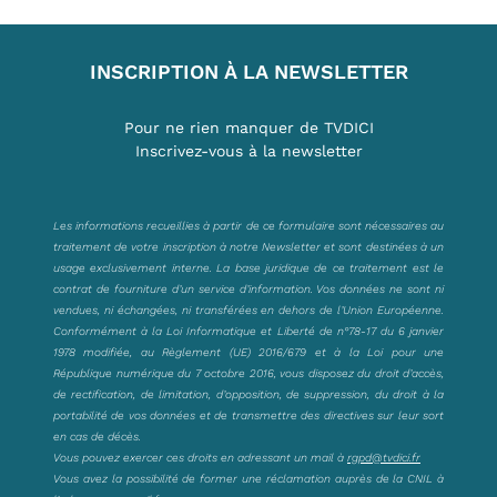
INSCRIPTION À LA NEWSLETTER
Pour ne rien manquer de TVDICI
Inscrivez-vous à la newsletter
Les informations recueillies à partir de ce formulaire sont nécessaires au
traitement de votre inscription à notre Newsletter et sont destinées à un
usage exclusivement interne. La base juridique de ce traitement est le
contrat de fourniture d’un service d’information. Vos données ne sont ni
vendues, ni échangées, ni transférées en dehors de l’Union Européenne.
Conformément à la Loi Informatique et Liberté de n°78-17 du 6 janvier
1978 modifiée, au Règlement (UE) 2016/679 et à la Loi pour une
République numérique du 7 octobre 2016, vous disposez du droit d’accès,
de rectification, de limitation, d’opposition, de suppression, du droit à la
portabilité de vos données et de transmettre des directives sur leur sort
en cas de décès.
Vous pouvez exercer ces droits en adressant un mail à
rgpd@tvdici.fr
Vous avez la possibilité de former une réclamation auprès de la CNIL à