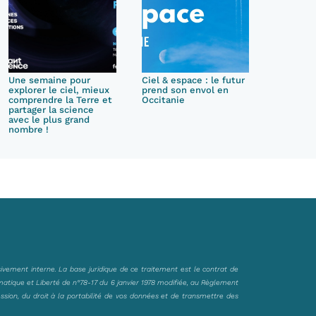
Une semaine pour
Ciel & espace : le futur
explorer le ciel, mieux
prend son envol en
comprendre la Terre et
Occitanie
partager la science
avec le plus grand
nombre !
sivement interne. La base juridique de ce traitement est le contrat de
matique et Liberté de n°78-17 du 6 janvier 1978 modifiée, au Règlement
ession, du droit à la portabilité de vos données et de transmettre des