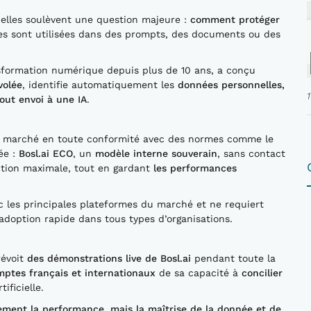
s elles soulèvent une question majeure :
comment protéger
les sont utilisées dans des prompts, des documents ou des
sformation numérique depuis plus de 10 ans, a conçu
volée
, identifie automatiquement les
données personnelles,
out envoi à une IA
.
A du marché en toute conformité avec des normes comme le
ée :
Bosl.ai ECO
, un
modèle interne souverain
, sans contact
ction maximale, tout en gardant
les performances
c les principales plateformes du marché et ne requiert
n adoption rapide dans tous types d’organisations.
révoit
des démonstrations live de Bosl.ai
pendant toute la
ptes français et internationaux
de sa capacité à
concilier
ificielle.
lement la performance, mais la maîtrise de la donnée et de