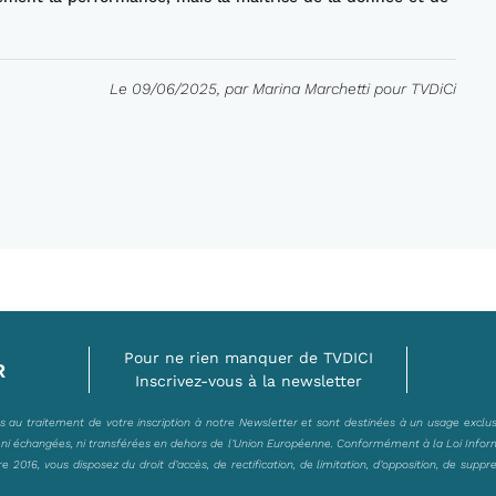
Le 09/06/2025, par Marina Marchetti pour TVDiCi
Pour ne rien manquer de TVDICI
R
Inscrivez-vous à la newsletter
es au traitement de votre inscription à notre Newsletter et sont destinées à un usage exclu
, ni échangées, ni transférées en dehors de l’Union Européenne. Conformément à la Loi Infor
2016, vous disposez du droit d’accès, de rectification, de limitation, d’opposition, de suppr