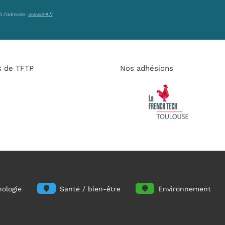
à l’adresse:
www.cnil.fr
s de TFTP
Nos adhésions
ologie
Santé / bien-être
Environnement