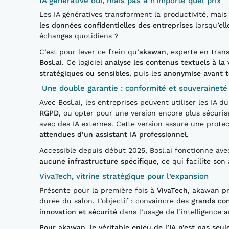
IA générative oui, mais pas à n’importe quel prix
Les IA génératives transforment la productivité, mai
les données confidentielles des entreprises
lorsqu’el
échanges quotidiens ?
C’est pour lever ce frein qu’
akawan
, experte en tran
Bosl.ai
. Ce logiciel
analyse les contenus textuels à la 
stratégiques ou sensibles
, puis les
anonymise avant t
Une double garantie : conformité et souveraineté
Avec Bosl.ai, les entreprises peuvent utiliser les I
RGPD
, ou opter pour une version encore plus sécuris
avec des IA externes. Cette version assure une prote
attendues d’un assistant IA professionnel
.
Accessible depuis début 2025, Bosl.ai fonctionne ave
aucune infrastructure spécifique
, ce qui facilite so
VivaTech, vitrine stratégique pour l’expansion
Présente pour la première fois à
VivaTech
, akawan p
durée du salon. L’objectif : convaincre des
grands com
innovation et sécurité
dans l’usage de l’intelligence art
Pour akawan, le véritable enjeu de l’IA n’est pas seu