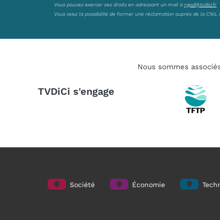
Vous pouvez exercer ces droits en adressant un mail à
rgpd@tvdici.fr
Vous avez la possibilité de former une réclamation auprès de la CNIL 
Nous sommes associé
TVDiCi s'engage
Société
Économie
Techn