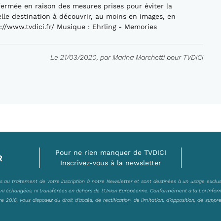
 fermée en raison des mesures prises pour éviter la
lle destination à découvrir, au moins en images, en
://www.tvdici.fr/ Musique : Ehrling - Memories
Le 21/03/2020, par Marina Marchetti pour TVDiCi
Pour ne rien manquer de TVDICI
R
Inscrivez-vous à la newsletter
es au traitement de votre inscription à notre Newsletter et sont destinées à un usage exclu
, ni échangées, ni transférées en dehors de l’Union Européenne. Conformément à la Loi Infor
2016, vous disposez du droit d’accès, de rectification, de limitation, d’opposition, de suppr