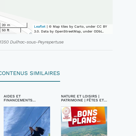
20 m
Leaflet
| © Map tiles by Carto, under CC BY
50 ft
3.0. Data by OpenStreetMap, under ODbL.
11350 Duilhac-sous-Peyrepertuse
CONTENUS SIMILAIRES
AIDES ET
NATURE ET LOISIRS |
FINANCEMENTS
PATRIMOINE | FÊTES ET
TOURISTIQUES
FESTIVALS |
INCONTOURNABLES