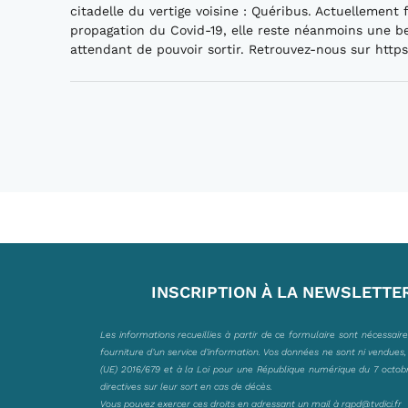
citadelle du vertige voisine : Quéribus. Actuellement
propagation du Covid-19, elle reste néanmoins une be
attendant de pouvoir sortir. Retrouvez-nous sur https
INSCRIPTION À LA NEWSLETTE
Les informations recueillies à partir de ce formulaire sont nécessair
fourniture d’un service d’information. Vos données ne sont ni vendues
(UE) 2016/679 et à la Loi pour une République numérique du 7 octobre 
directives sur leur sort en cas de décès.
Vous pouvez exercer ces droits en adressant un mail à
rgpd@tvdici.fr