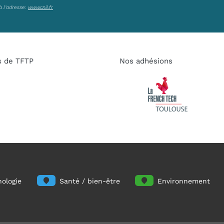
à l’adresse:
www.cnil.fr
s de TFTP
Nos adhésions
ologie
Santé / bien-être
Environnement