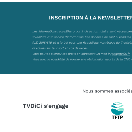
INSCRIPTION À LA NEWSLETTE
Les informations recueillies à partir de ce formulaire sont nécessair
fourniture d’un service d’information. Vos données ne sont ni vendues
(UE) 2016/679 et à la Loi pour une République numérique du 7 octobre 
directives sur leur sort en cas de décès.
Vous pouvez exercer ces droits en adressant un mail à
rgpd@tvdici.fr
Vous avez la possibilité de former une réclamation auprès de la CNIL 
Nous sommes associé
TVDiCi s'engage