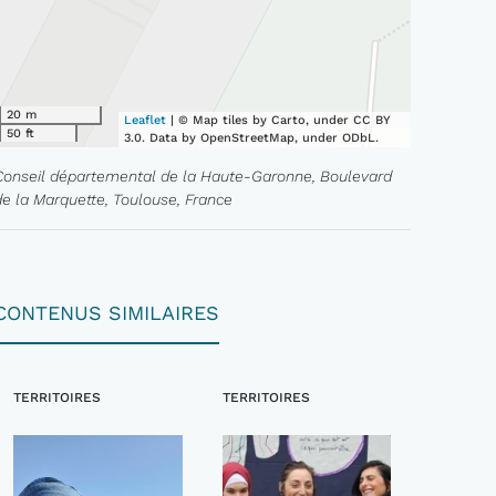
20 m
Leaflet
| © Map tiles by Carto, under CC BY
50 ft
3.0. Data by OpenStreetMap, under ODbL.
Conseil départemental de la Haute-Garonne, Boulevard
de la Marquette, Toulouse, France
CONTENUS SIMILAIRES
TERRITOIRES
TERRITOIRES