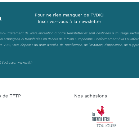
Pour ne rien manquer de TVDICI
R
Inscrivez-vous à la newsletter
es au traitement de votre inscription à notre Newsletter et sont destinées à un usage exclu
, ni échangées, ni transférées en dehors de l’Union Européenne. Conformément à la Loi Infor
2016, vous disposez du droit d’accès, de rectification, de limitation, d’opposition, de suppr
à l’adresse:
www.cnil.fr
s de TFTP
Nos adhésions