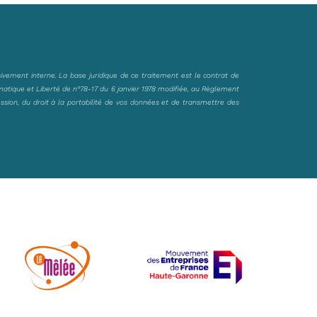
sivement interne. La base juridique de ce traitement est le contrat de
matique et Liberté de n°78-17 du 6 janvier 1978 modifiée, au Règlement
ession, du droit à la portabilité de vos données et de transmettre des