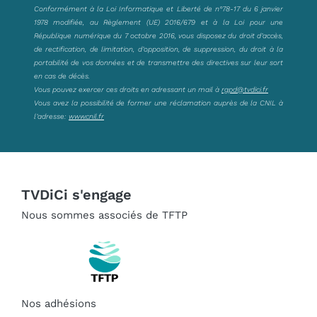
Conformément à la Loi Informatique et Liberté de n°78-17 du 6 janvier
1978 modifiée, au Règlement (UE) 2016/679 et à la Loi pour une
République numérique du 7 octobre 2016, vous disposez du droit d’accès,
de rectification, de limitation, d’opposition, de suppression, du droit à la
portabilité de vos données et de transmettre des directives sur leur sort
en cas de décès.
Vous pouvez exercer ces droits en adressant un mail à
rgpd@tvdici.fr
Vous avez la possibilité de former une réclamation auprès de la CNIL à
l’adresse:
www.cnil.fr
TVDiCi s'engage
Nous sommes associés de TFTP
Nos adhésions