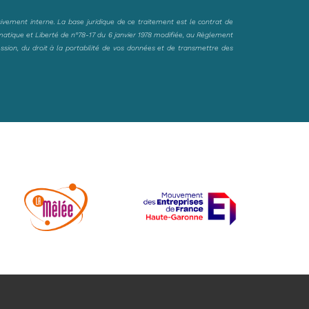
sivement interne. La base juridique de ce traitement est le contrat de
matique et Liberté de n°78-17 du 6 janvier 1978 modifiée, au Règlement
ession, du droit à la portabilité de vos données et de transmettre des