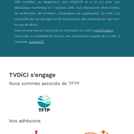
1978 modifiée, au Règlement (UE) 2016/679 et à la Loi pour une
République numérique du 7 octobre 2016, vous disposez du droit d’accès,
de rectification, de limitation, d’opposition, de suppression, du droit à la
portabilité de vos données et de transmettre des directives sur leur sort
en cas de décès.
Vous pouvez exercer ces droits en adressant un mail à
rgpd@tvdici.fr
Vous avez la possibilité de former une réclamation auprès de la CNIL à
l’adresse:
www.cnil.fr
TVDiCi s'engage
Nous sommes associés de TFTP
Nos adhésions