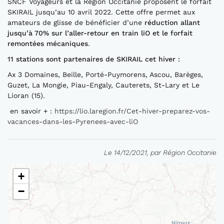
SNCF Voyageurs et la Région Occitanie proposent le forfait
SKIRAIL jusqu’au 10 avril 2022. Cette offre permet aux
amateurs de glisse de bénéficier d’une
réduction
allant
jusqu’à 70% sur l’aller-retour en
tr
ain
liO
et le forfait
remontées mécaniques
.
11 stations sont partenaires
de
SKIRAIL
cet hiver
:
Ax 3 Domaines, Beille, Porté-Puymorens, Ascou, Barèges,
Guzet, La Mongie, Piau-Engaly, Cauterets, St-Lary et Le
Lioran (15).
en savoir + :
https://lio.laregion.fr/Cet-hiver-preparez-vos-
vacances-dans-les-Pyrenees-avec-liO
Le 14/12/2021, par Région Occitanie
+
−