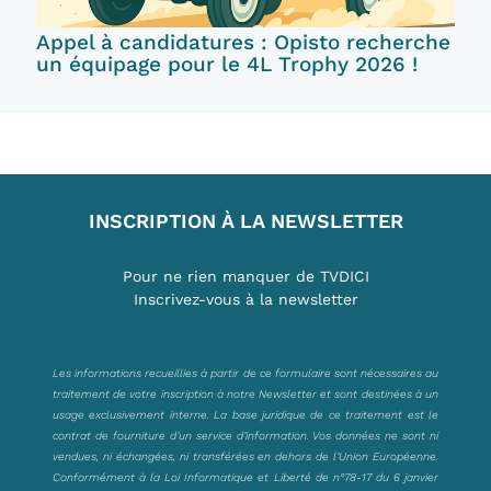
Appel à candidatures : Opisto recherche
un équipage pour le 4L Trophy 2026 !
INSCRIPTION À LA NEWSLETTER
Pour ne rien manquer de TVDICI
Inscrivez-vous à la newsletter
Les informations recueillies à partir de ce formulaire sont nécessaires au
traitement de votre inscription à notre Newsletter et sont destinées à un
usage exclusivement interne. La base juridique de ce traitement est le
contrat de fourniture d’un service d’information. Vos données ne sont ni
vendues, ni échangées, ni transférées en dehors de l’Union Européenne.
Conformément à la Loi Informatique et Liberté de n°78-17 du 6 janvier