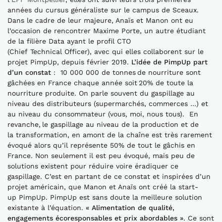
années du cursus généraliste sur le campus de Sceaux.
Dans le cadre de leur majeure, Anaïs et Manon ont eu
l’occasion de rencontrer Maxime Porte, un autre étudiant
de la filière Data ayant le profil CTO
(Chief Technical Officer), avec qui elles collaborent sur le
projet PimpUp, depuis février 2019.
L’idée de PimpUp part
d’un constat
: 10 000 000 de tonnes de nourriture sont
gâchées en France chaque année soit 20% de toute la
nourriture produite. On parle souvent du gaspillage au
niveau des distributeurs (supermarchés, commerces …) et
au niveau du consommateur (vous, moi, nous tous). En
revanche, le gaspillage au niveau de la production et de
la transformation, en amont de la chaîne est très rarement
évoqué alors qu’il représente 50% de tout le gâchis en
France. Non seulement il est peu évoqué, mais peu de
solutions existent pour réduire voire éradiquer ce
gaspillage. C’est en partant de ce constat et inspirées d’un
projet américain, que Manon et Anaïs ont créé la start-
up PimpUp. PimpUp est sans doute la meilleure solution
existante à l’équation.
« Alimentation de qualité,
engagements écoresponsables et prix abordables »
. Ce sont