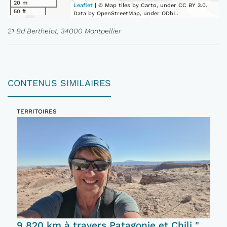
20 m
Leaflet
| © Map tiles by Carto, under CC BY 3.0.
50 ft
Data by OpenStreetMap, under ODbL.
21 Bd Berthelot, 34000 Montpellier
CONTENUS SIMILAIRES
TERRITOIRES
9 820 km à travers Patagonie et Chili "