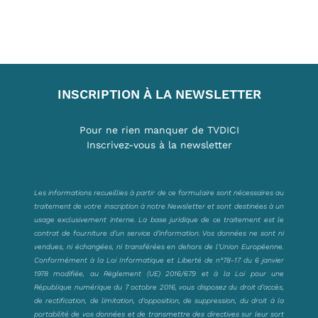
INSCRIPTION À LA NEWSLETTER
Pour ne rien manquer de TVDICI
Inscrivez-vous à la newsletter
Les informations recueillies à partir de ce formulaire sont nécessaires au
traitement de votre inscription à notre Newsletter et sont destinées à un
usage exclusivement interne. La base juridique de ce traitement est le
contrat de fourniture d’un service d’information. Vos données ne sont ni
vendues, ni échangées, ni transférées en dehors de l’Union Européenne.
Conformément à la Loi Informatique et Liberté de n°78-17 du 6 janvier
1978 modifiée, au Règlement (UE) 2016/679 et à la Loi pour une
République numérique du 7 octobre 2016, vous disposez du droit d’accès,
de rectification, de limitation, d’opposition, de suppression, du droit à la
portabilité de vos données et de transmettre des directives sur leur sort