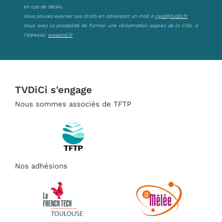
en cas de décès.
Vous pouvez exercer ces droits en adressant un mail à
rgpd@tvdici.fr
Vous avez la possibilité de former une réclamation auprès de la CNIL à
l’adresse:
www.cnil.fr
TVDiCi s'engage
Nous sommes associés de TFTP
Nos adhésions