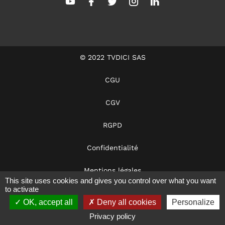
© 2022 TVDICI SAS
CGU
CGV
RGPD
Confidentialité
Mentions légales
This site uses cookies and gives you control over what you want
to activate
Dans les coulisses
OK, accept all
Deny all cookies
Personalize
Notre éthique
Privacy policy